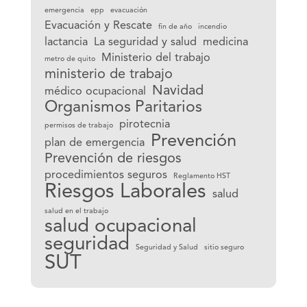
emergencia
epp
evacuación
Evacuación y Rescate
fin de año
incendio
lactancia
La seguridad y salud
medicina
Ministerio del trabajo
metro de quito
ministerio de trabajo
Navidad
médico ocupacional
Organismos Paritarios
pirotecnia
permisos de trabajo
Prevención
plan de emergencia
Prevención de riesgos
procedimientos seguros
Reglamento HST
Riesgos Laborales
salud
salud en el trabajo
salud ocupacional
seguridad
Seguridad y Salud
sitio seguro
SUT