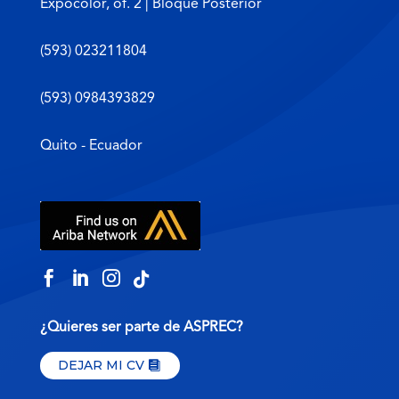
Expocolor, of. 2 | Bloque Posterior
(593) 023211804
(593) 0984393829
Quito - Ecuador




¿Quieres ser parte de ASPREC?
DEJAR MI CV